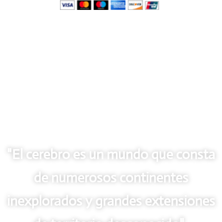
"El cerebro es un mundo que consta
de numerosos continentes
inexplorados y grandes extensiones