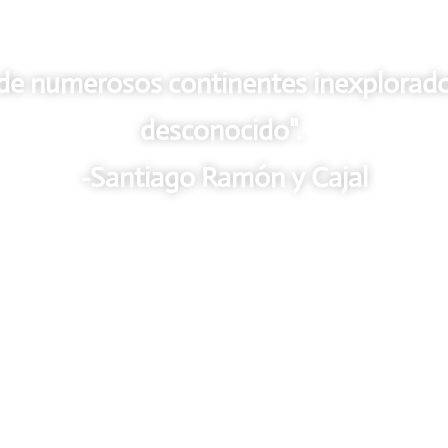
de numerosos continentes inexplorados
desconocido".
-Santiago Ramón y Cajal